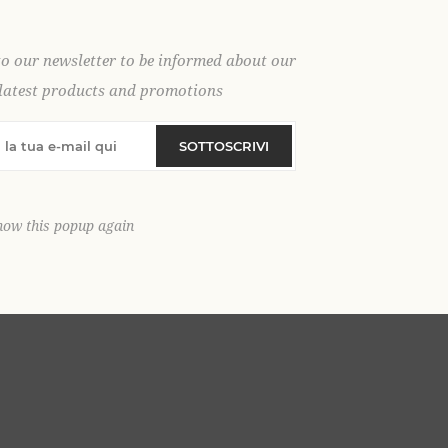
to our newsletter to be informed about our
latest products and promotions
SOTTOSCRIVI
how this popup again