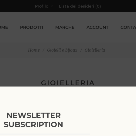
Profilo
Lista dei desideri
(0)
OME
PRODOTTI
MARCHE
ACCOUNT
CONTA
Home
/
Gioielli e bijoux
/
Gioielleria
GIOIELLERIA
NEWSLETTER
SUBSCRIPTION