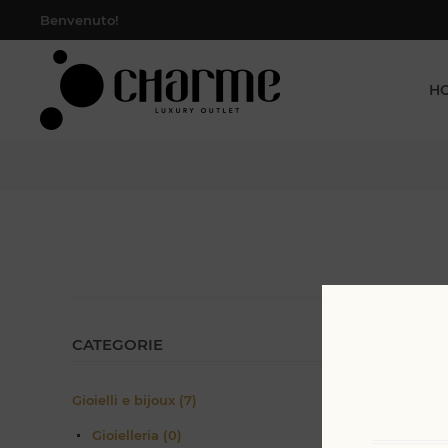
Benvenuto!
H
CATEGORIE
Gioielli e bijoux (7)
Gioielleria (0)