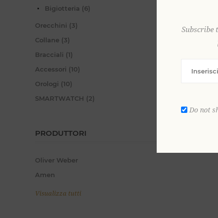
Bigiotteria (6)
Orecchini (3)
Subscribe 
Collane (3)
Bracciali (1)
Accessori (10)
Orologi (10)
SMARTWATCH (2)
Do not s
PRODUTTORI
Oliver Weber
Amen
Visualizza tutti