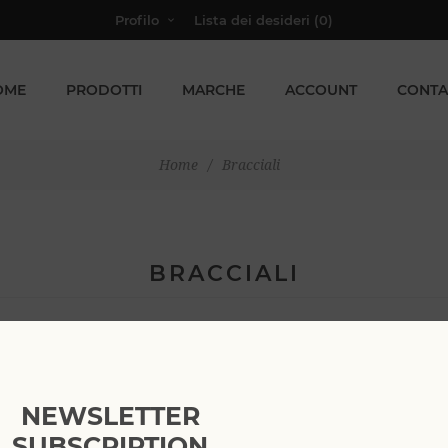
Profilo
Lista dei desideri
(0)
OME
PRODOTTI
MARCHE
ACCOUNT
CONTA
Home
/
Bracciali
BRACCIALI
Vedi come
per pagina
NEWSLETTER
SUBSCRIPTION