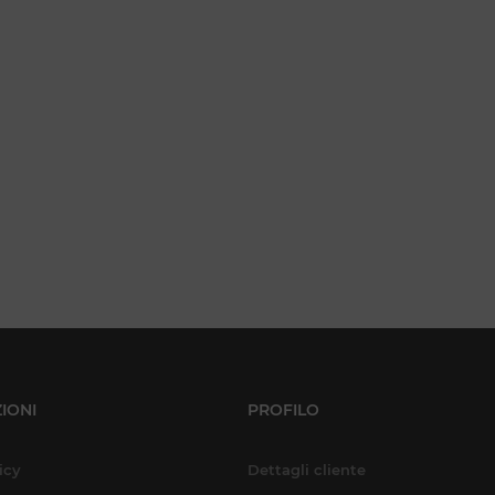
IONI
PROFILO
icy
Dettagli cliente