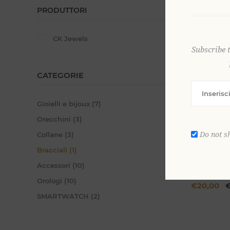
PRODUTTORI
CK Jewels
Subscribe 
CATEGORIE
Gioielli e bijoux (7)
Orecchini (3)
Do not s
Collane (3)
Bracciali (1)
Accessori (10)
BRACCIAL
Orologi (10)
€20,00
€
SMARTWATCH (2)