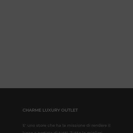
CHARME LUXURY OUTLET
E' uno store che ha la missione di rendere il
lusso a portata di tutti. Tutte le migliori