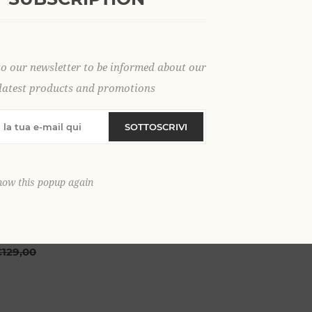
to our newsletter to be informed about our
latest products and promotions
SOTTOSCRIVI
how this popup again
E CK
129,00