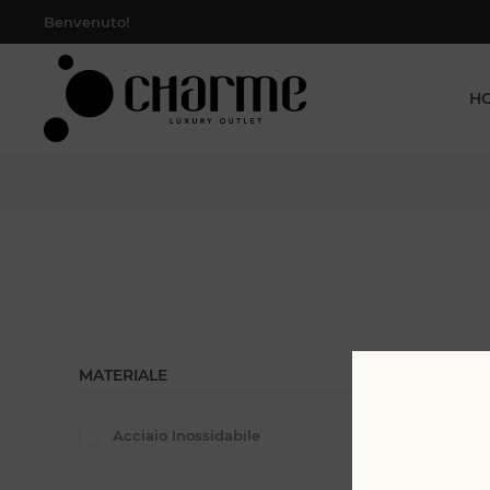
Benvenuto!
H
MATERIALE
Visualizza
Acciaio Inossidabile