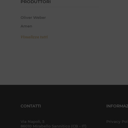
PRODUTTORI
Oliver Weber
Amen
Visualizza tutti
CONTATTI
INFORMAZ
Via Napoli, 5
Privacy Pol
86010 Mirabello Sannitico (CB - IT)